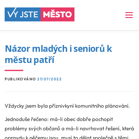
Přeskočit
na
Menu
obsah
ČLÁNKY
VIZE
PROGRAM
Názor mladých i seniorů k
městu patří
NAŠE TVÁŘE
ARCHIV
KONTAKT
PUBLIKOVÁNO
21/07/2022
Vždycky jsem byla příznivkyní komunitního plánování.
Jednoduše řečeno: má-li obec dobře pochopit
problémy svých občanů a má-li navrhovat řešení, která
opravdu k něčemu jsou, musí to dělat společně s těmi,