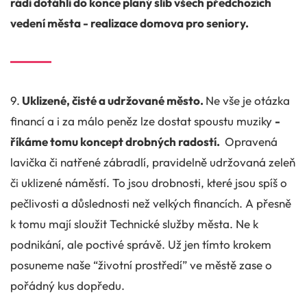
rádi dotáhli do konce planý slib všech předchozích
vedení města - realizace domova pro seniory.
9.
Uklizené, čisté a udržované město.
Ne vše je otázka
financí a i za málo peněz lze dostat spoustu muziky
-
říkáme tomu koncept drobných radostí.
Opravená
lavička či natřené zábradlí, pravidelně udržovaná zeleň
či uklizené náměstí. To jsou drobnosti, které jsou spíš o
pečlivosti a důslednosti než velkých financích. A přesně
k tomu mají sloužit Technické služby města. Ne k
podnikání, ale poctivé správě. Už jen tímto krokem
posuneme naše “životní prostředí” ve městě zase o
pořádný kus dopředu.