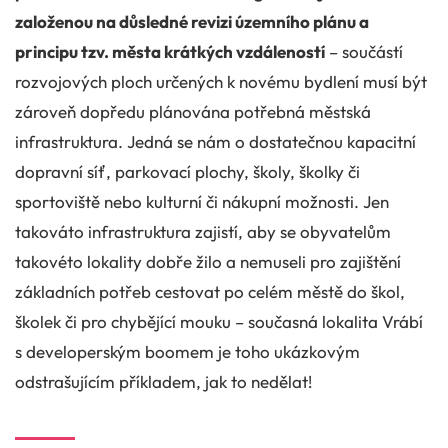
založenou na důsledné revizi územního plánu a
principu tzv. města krátkých vzdáleností
– součástí
rozvojových ploch určených k novému bydlení musí být
zároveň dopředu plánována potřebná městská
infrastruktura. Jedná se nám o dostatečnou kapacitní
dopravní síť, parkovací plochy, školy, školky či
sportoviště nebo kulturní či nákupní možnosti. Jen
takováto infrastruktura zajistí, aby se obyvatelům
takovéto lokality dobře žilo a nemuseli pro zajištění
základních potřeb cestovat po celém městě do škol,
školek či pro chybějící mouku – současná lokalita Vrábí
s developerským boomem je toho ukázkovým
odstrašujícím příkladem, jak to nedělat!