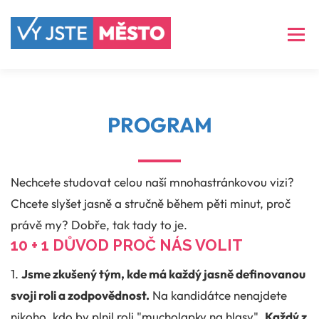
Přeskočit
na
Menu
obsah
ČLÁNKY
VIZE
PROGRAM
PROGRAM
NAŠE TVÁŘE
ARCHIV
KONTAKT
Nechcete studovat celou naší mnohastránkovou vizi?
Chcete slyšet jasně a stručně během pěti minut, proč
právě my? Dobře, tak tady to je.
10 + 1 DŮVOD PROČ NÁS VOLIT
1.
Jsme zkušený tým, kde má každý jasně definovanou
svoji roli a zodpovědnost.
Na kandidátce nenajdete
nikoho, kdo by plnil roli "mucholapky na hlasy".
Každý z