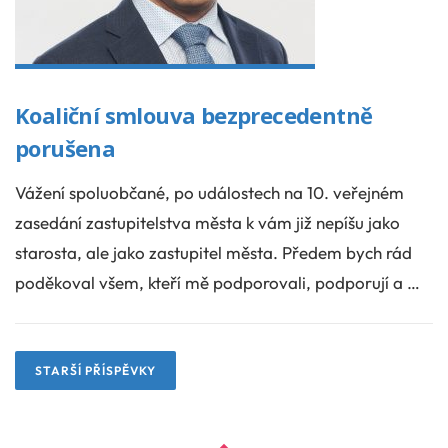
Koaliční smlouva bezprecedentně
porušena
Vážení spoluobčané, po událostech na 10. veřejném
zasedání zastupitelstva města k vám již nepíšu jako
starosta, ale jako zastupitel města. Předem bych rád
poděkoval všem, kteří mě podporovali, podporují a …
N
a
STARŠÍ PŘÍSPĚVKY
v
i
g