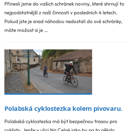
Přinesli jsme do vašich schránek noviny, které shrnují to
nejpodstatnější z naší činnosti v posledních 4 letech.
Pokud jste je snad náhodou nedostali do své schránky,
máte možost si je …
Polabská cyklostezka kolem pivovaru.
Polabská cyklostezka má být bezpečnou trasou pro
cyklisty. Jenže v ulici Na Celné jako by na to někdo