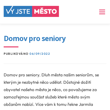
Přeskočit
na
Menu
obsah
ČLÁNKY
VIZE
PROGRAM
Domov pro seniory
PUBLIKOVÁNO
06/09/2022
NAŠE TVÁŘE
ARCHIV
KONTAKT
Domov pro seniory. Dluh města našim seniorům, se
kterým je nezbytné něco udělat. Důstojné dožití
obyvatel našeho města je něco, co považujeme za
samozřejmou součást služeb které město svým
občanům nabízí. Více vám k tomu řekne Jarmila