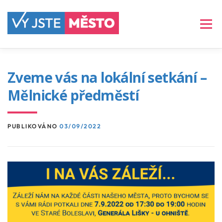
Přeskočit
na
Menu
obsah
ČLÁNKY
VIZE
PROGRAM
Zveme vás na lokální setkání –
Mělnické předměstí
NAŠE TVÁŘE
ARCHIV
KONTAKT
PUBLIKOVÁNO
03/09/2022